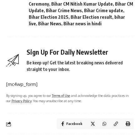
Ceremony
,
Bihar CM Nitish Kumar Update
,
Bihar CM
Update
,
Bihar Crime News
,
Bihar Crime update
,
Bihar Election 2025
,
Bihar Election result
,
bihar
live
,
Bihar News
,
Bihar news in hindi
Sign Up For Daily Newsletter
Be keep up! Get the latest breaking news delivered
straight to your inbox.
[mc4wp_form]
By signing up, you agree to our
Terms of Use
and acknowledge the data practices in
our
Privacy Policy
. You may unsubscribe at any time.
Facebook