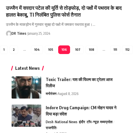
उज्जैन में सरदार पटेल की मूर्ति से तोड़फोड़, दो पक्षों में पथराव के बाद
हालत बेकाबू, TI निलंबित पुलिस फोर्स तैनात
उज्जैन के माकड़ोन में गुरुवार सुबह दो पक्षो में जमकर पथराव हुआ।
…
DR Times
January 25, 2024
1
2
…
104
105
106
107
108
…
111
112
Latest News
Toxic Trailer: यश की फिल्म का ट्रेलर आज
रिलीज
मनोरंजन
August 8, 2026
Indore Drug Campaign: CM मोहन यादव ने
दिया बड़ा संदेश
Desh
National News
इंदौर
टॉप-न्यूज़
मध्यप्रदेश
राजनीति