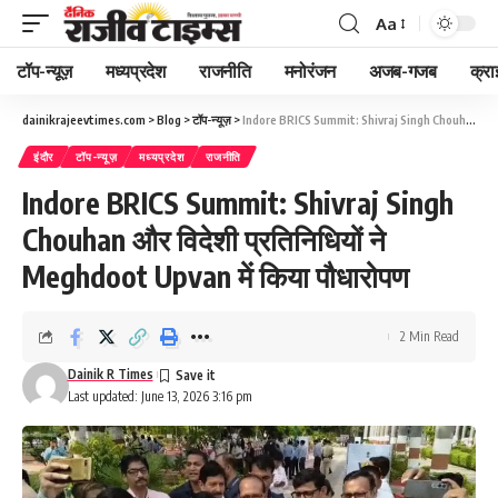
Aa
Font
Resizer
टॉप-न्यूज़
मध्यप्रदेश
राजनीति
मनोरंजन
अजब-गजब
क्रा
dainikrajeevtimes.com
>
Blog
>
टॉप-न्यूज़
>
Indore BRICS Summit: Shivraj Singh Chouhan और विदेशी प्रतिनिधियों ने Meghdoot Upvan में किया पौधारोपण
इंदौर
टॉप-न्यूज़
मध्यप्रदेश
राजनीति
Indore BRICS Summit: Shivraj Singh
Chouhan और विदेशी प्रतिनिधियों ने
Meghdoot Upvan में किया पौधारोपण
2 Min Read
Dainik R Times
Last updated: June 13, 2026 3:16 pm