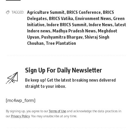
Agriculture Summit
,
BRICS Conference
,
BRICS
TAGGED:
Delegates
,
BRICS Vatika
,
Environment News
,
Green
Initiative
,
Indore BRICS Summit
,
Indore News
,
latest
Indore news
,
Madhya Pradesh News
,
Meghdoot
Upvan
,
Pushyamitra Bhargav
,
Shivraj Singh
Chouhan
,
Tree Plantation
Sign Up For Daily Newsletter
Be keep up! Get the latest breaking news delivered
straight to your inbox.
[mc4wp_form]
By signing up, you agree to our
Terms of Use
and acknowledge the data practices in
our
Privacy Policy
. You may unsubscribe at any time.