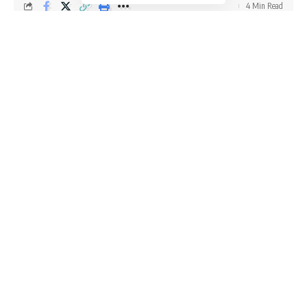
4 Min Read
Dainik R Times
Last updated: May 30, 2026 11:44 am
Indore Water Crisis: Jitu Patwari का दावा, 240 Samples में 98 Fail
Contents
240 Water Samples की जांच का दावा