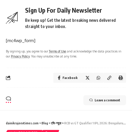
Sign Up For Daily Newsletter
Be keep up! Get the latest breaking news delivered
straight to your inbox.
[mc4wp_form]
By signing up, you agree to our
Terms of Use
and acknowledge the data practices in
our
Privacy Policy
. You may unsubscribe at any time.
Facebook
Leave a comment
dainikrajeevtimes.com
>
Blog
>
टॉप-न्यूज़
>
RCB vs GT Qualifier 1 IPL 2026: Bengaluru लगातार दूसरे IPL Final में पहुंची