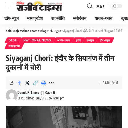
Aa
Font
Resizer
टॉप-न्यूज़
मध्यप्रदेश
राजनीति
मनोरंजन
अजब-गजब
क्रा
dainikrajeevtimes.com
>
Blog
>
टॉप-न्यूज़
>
Siyaganj Chori: इंदौर के सियागंज में तीन दुकानों में चोरी
DESH
NATIONAL NEWS
अजब-गजब
इंदौर
क्राइम
टॉप-न्यूज़
मध्यप्रदेश
Siyaganj Chori: इंदौर के सियागंज में तीन
दुकानों में चोरी
3 Min Read
Dainik R Times
Last updated: July 8, 2026 12:01 pm