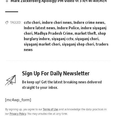
Mark Zuckerberg Apology: PM Video पर 3 दिन का अल्टीमेटम
cctv chori
,
indore chori news
,
Indore crime news
,
TAGGED:
Indore latest news
,
Indore Police
,
indore siyaganj
chori
,
Madhya Pradesh Crime
,
market theft
,
shop
burglary indore
,
siyaganj cctv
,
siyaganj chori
,
siyaganj market chori
,
siyaganj shop chori
,
traders
news
Sign Up For Daily Newsletter
Be keep up! Get the latest breaking news delivered
straight to your inbox.
[mc4wp_form]
By signing up, you agree to our
Terms of Use
and acknowledge the data practices in
our
Privacy Policy
. You may unsubscribe at any time.