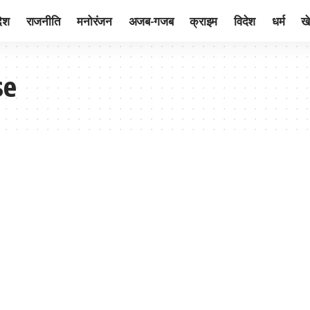
देश
राजनीति
मनोरंजन
अजब-गजब
क्राइम
विदेश
धर्म
ख
se