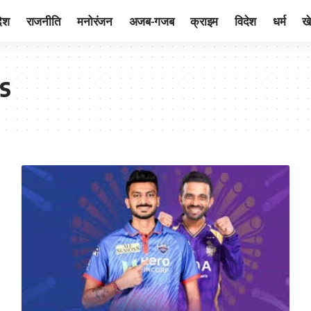
देश
राजनीति
मनोरंजन
अजब-गजब
क्राइम
विदेश
धर्म
ख
s