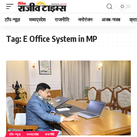
टॉप-न्यूज़
मध्यप्रदेश
राजनीति
मनोरंजन
अजब-गजब
क्रा
Tag:
E Office System in MP
टॉप-न्यूज़
मध्यप्रदेश
राजनीति