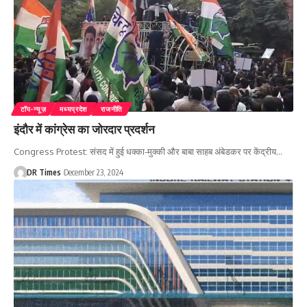
टॉप-न्यूज़
मध्यप्रदेश
राजनीति
इंदौर में कांग्रेस का जोरदार प्रदर्शन
Congress Protest: संसद में हुई धक्का-मुक्की और बाबा साहब अंबेडकर पर केंद्रीय
…
DR Times
December 23, 2024