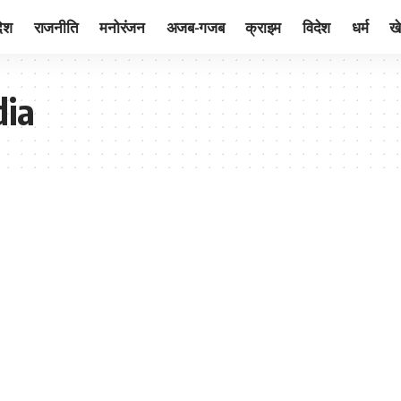
देश
राजनीति
मनोरंजन
अजब-गजब
क्राइम
विदेश
धर्म
ख
dia