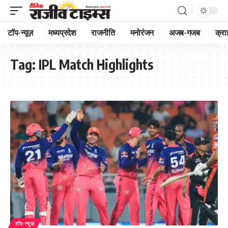
टॉप-न्यूज़
मध्यप्रदेश
राजनीति
मनोरंजन
अजब-गजब
क्रा
Tag:
IPL Match Highlights
टॉप-न्यूज़