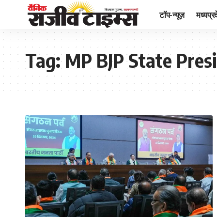
टॉप-न्यूज़
मध्यप्र
Tag:
MP BJP State Presi