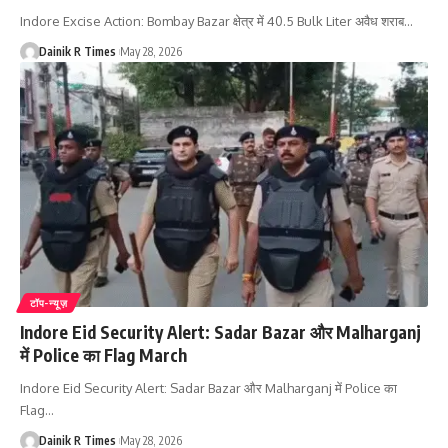
Indore Excise Action: Bombay Bazar क्षेत्र में 40.5 Bulk Liter अवैध शराब
…
Dainik R Times
May 28, 2026
टॉप-न्यूज़
Indore Eid Security Alert: Sadar Bazar और Malharganj
में Police का Flag March
Indore Eid Security Alert: Sadar Bazar और Malharganj में Police का
Flag
…
Dainik R Times
May 28, 2026