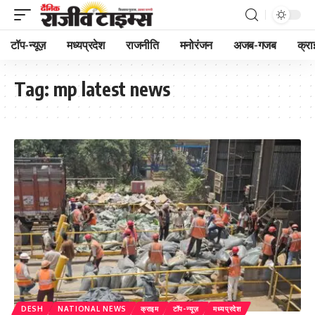
टॉप-न्यूज़
मध्यप्रदेश
राजनीति
मनोरंजन
अजब-गजब
क्रा
Tag:
mp latest news
DESH
NATIONAL NEWS
क्राइम
टॉप-न्यूज़
मध्यप्रदेश