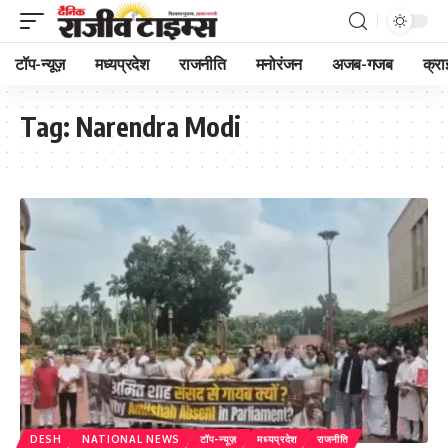
टॉप-न्यूज़
मध्यप्रदेश
राजनीति
मनोरंजन
अजब-गजब
क्रा
Tag:
Narendra Modi
DESH
NATIONAL NEWS
टॉप-न्यूज़
मध्यप्रदेश
राजनीति