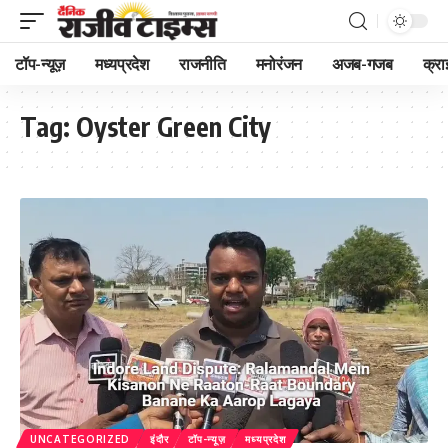
टॉप-न्यूज़
मध्यप्रदेश
राजनीति
मनोरंजन
अजब-गजब
क्रा
Tag:
Oyster Green City
UNCATEGORIZED
इंदौर
टॉप-न्यूज़
मध्यप्रदेश