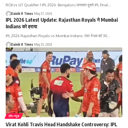
RCB vs GT Qualifier 1 IPL 2026: Bengaluru लगातार दूसरे IPL Final
…
Dainik R Times
May 27, 2026
IPL 2026 Latest Update: Rajasthan Royals ने Mumbai
Indians को हराया
IPL 2026 Rajasthan Royals vs Mumbai Indians: RR ने MI को 30
…
Dainik R Times
May 25, 2026
टॉप-न्यूज़
Virat Kohli Travis Head Handshake Controversy: IPL