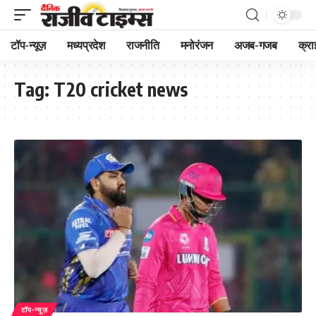
टॉप-न्यूज़
मध्यप्रदेश
राजनीति
मनोरंजन
अजब-गजब
क्रा
Tag:
T20 cricket news
टॉप-न्यूज़