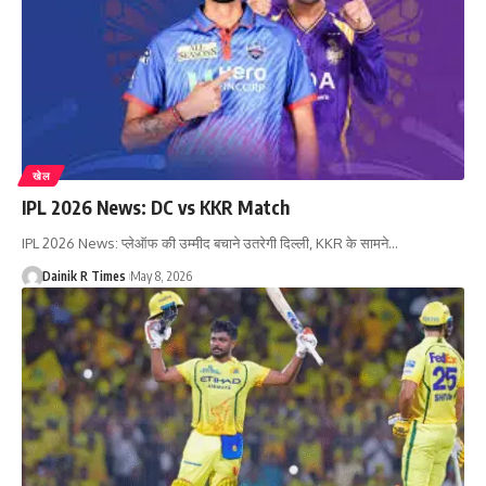
खेल
IPL 2026 News: DC vs KKR Match
IPL 2026 News: प्लेऑफ की उम्मीद बचाने उतरेगी दिल्ली, KKR के सामने
…
Dainik R Times
May 8, 2026