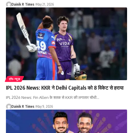
Dainik R Times
May 21, 2026
टॉप-न्यूज़
IPL 2026 News: KKR ने Delhi Capitals को 8 विकेट से हराया
IPL 2026 News: Fin Allen के शतक से KKR की लगातार चौथी
…
Dainik R Times
May 9, 2026