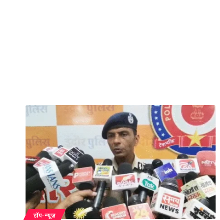
टॉप-न्यूज़