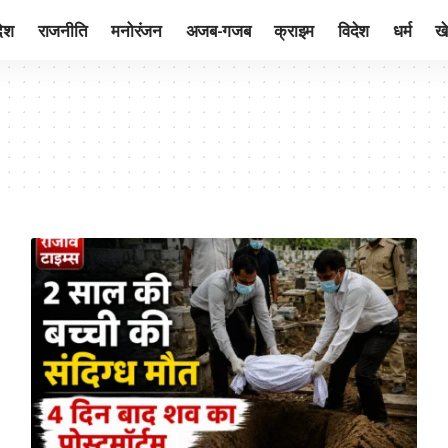
देश
राजनीति
मनोरंजन
अजब-गजब
क्राइम
विदेश
धर्म
ख