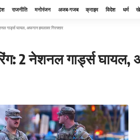
देश
राजनीति
मनोरंजन
अजब-गजब
क्राइम
विदेश
धर्म
ख
नेशनल गार्ड्स घायल, अफगान हमलावर गिरफ्तार
रिंग: 2 नेशनल गार्ड्स घायल