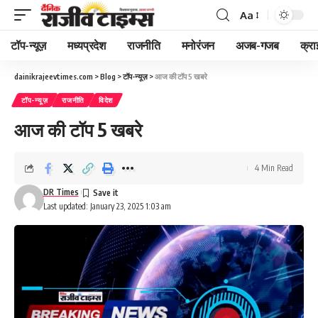
Aa
Font
Resizer
टॉप-न्यूज़
मध्यप्रदेश
राजनीति
मनोरंजन
अजब-गजब
क्रा
dainikrajeevtimes.com
>
Blog
>
टॉप-न्यूज़
>
आज की टॉप 5 खबरे
टॉप-न्यूज़
राजनीति
विदेश
आज की टॉप 5 खबरे
4 Min Read
DR Times
Last updated: January 23, 2025 1:03 am