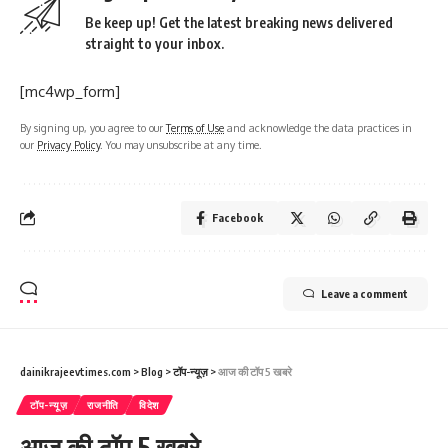
Be keep up! Get the latest breaking news delivered
straight to your inbox.
[mc4wp_form]
By signing up, you agree to our
Terms of Use
and acknowledge the data practices in
our
Privacy Policy
. You may unsubscribe at any time.
Facebook
Leave a comment
dainikrajeevtimes.com
>
Blog
>
टॉप-न्यूज़
>
आज की टॉप 5 खबरे
टॉप-न्यूज़
राजनीति
विदेश
आज की टॉप 5 खबरे