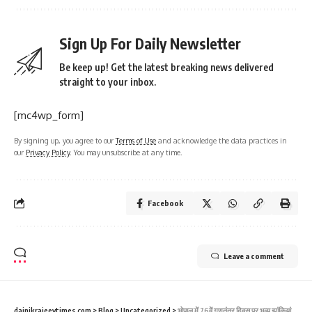
Sign Up For Daily Newsletter
Be keep up! Get the latest breaking news delivered
straight to your inbox.
[mc4wp_form]
By signing up, you agree to our
Terms of Use
and acknowledge the data practices in
our
Privacy Policy
. You may unsubscribe at any time.
Facebook
Leave a comment
dainikrajeevtimes.com
>
Blog
>
Uncategorized
>
भोपाल में 76वें गणतंत्र दिवस पर भव्य झांकियां