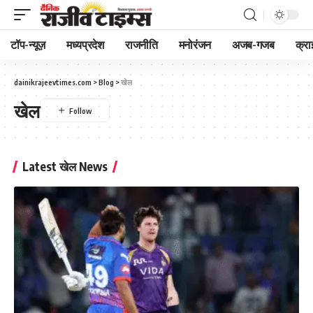
टॉप-न्यूज़
मध्यप्रदेश
राजनीति
मनोरंजन
अजब-गजब
क्रा
dainikrajeevtimes.com
>
Blog
>
खेल
खेल
Latest खेल News