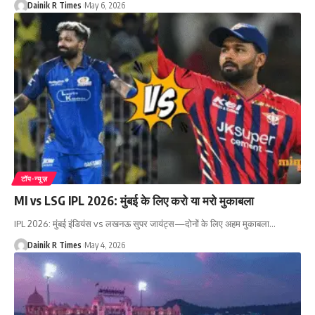
Dainik R Times
May 6, 2026
टॉप-न्यूज़
MI vs LSG IPL 2026: मुंबई के लिए करो या मरो मुकाबला
IPL 2026: मुंबई इंडियंस vs लखनऊ सुपर जायंट्स—दोनों के लिए अहम मुकाबला
…
Dainik R Times
May 4, 2026