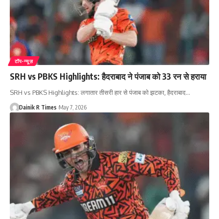
टॉप-न्यूज़
SRH vs PBKS Highlights: हैदराबाद ने पंजाब को 33 रन से हराया
SRH vs PBKS Highlights: लगातार तीसरी हार से पंजाब को झटका, हैदराबाद
…
Dainik R Times
May 7, 2026