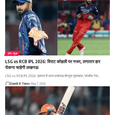
टॉप-न्यूज़
LSG vs RCB IPL 2026: विराट कोहली पर नजर, लगातार हार
रोकना चाहेगी लखनऊ
LSG vs RCB IPL 2026: इकाना में आज लखनऊ-बेंगलुरु मुकाबला, प्लेऑफ रेस
…
Dainik R Times
May 7, 2026