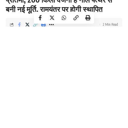
बनी नई मूर्ति, रामयंत्र पर होगी स्थापित
2 Min Read
DR Times
Last updated: January 18, 2024 7:32 am
अयोध्या में 22 जनवरी को होने वाली रामलला की प्राण-प्रतिष्ठा और उससे पहले के
सभी कार्यक्रम की पूरी जानकारी सामने आ गई है। 22 जनवरी को दोपहर 12.20
से 1 बजे तक प्राण प्रतिष्ठा का भव्य कार्यक्रम होगा। इसके बाद प्रधानमंत्री
नरेंद्र मोदी, RSS प्रमुख मोहन भागवत और ट्रस्ट के अध्यक्ष महंत नृत्यगोपाल
दास अपने विचार रखेंगे।
Ramlala Murti
श्रीराम जन्मभूमि तीर्थ क्षेत्र ट्रस्ट के महासचिव चंपत राय ने अयोध्या में मंदिर
निर्माण कार्यशाला में सोमवार को प्रेस कॉन्फ्रेंस करके यह जानकारी दी। उन्होंने
बताया कि, प्राण प्रतिष्ठा का मुहूर्त काशी के प्रकांड विद्वान गणेश्वर शास्त्री द्रविड़