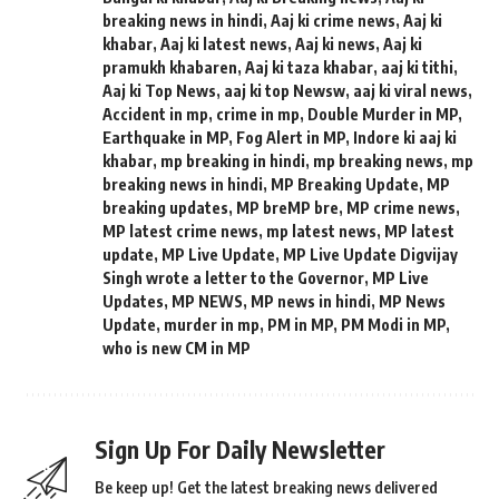
breaking news in hindi
,
Aaj ki crime news
,
Aaj ki
khabar
,
Aaj ki latest news
,
Aaj ki news
,
Aaj ki
pramukh khabaren
,
Aaj ki taza khabar
,
aaj ki tithi
,
Aaj ki Top News
,
aaj ki top Newsw
,
aaj ki viral news
,
Accident in mp
,
crime in mp
,
Double Murder in MP
,
Earthquake in MP
,
Fog Alert in MP
,
Indore ki aaj ki
khabar
,
mp breaking in hindi
,
mp breaking news
,
mp
breaking news in hindi
,
MP Breaking Update
,
MP
breaking updates
,
MP breMP bre
,
MP crime news
,
MP latest crime news
,
mp latest news
,
MP latest
update
,
MP Live Update
,
MP Live Update Digvijay
Singh wrote a letter to the Governor
,
MP Live
Updates
,
MP NEWS
,
MP news in hindi
,
MP News
Update
,
murder in mp
,
PM in MP
,
PM Modi in MP
,
who is new CM in MP
Sign Up For Daily Newsletter
Be keep up! Get the latest breaking news delivered