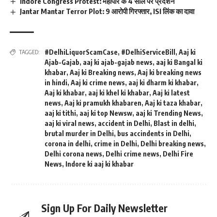
Indore Congress Protest: महापौर के 4 साल पर प्रदर्शन
Jantar Mantar Terror Plot: 9 आरोपी गिरफ्तार, ISI लिंक का दावा
#DelhiLiquorScamCase
,
#DelhiServiceBill
,
Aaj ki
TAGGED:
Ajab-Gajab
,
aaj ki ajab-gajab news
,
aaj ki Bangal ki
khabar
,
Aaj ki Breaking news
,
Aaj ki breaking news
in hindi
,
Aaj ki crime news
,
aaj ki dharm ki khabar
,
Aaj ki khabar
,
aaj ki khel ki khabar
,
Aaj ki latest
news
,
Aaj ki pramukh khabaren
,
Aaj ki taza khabar
,
aaj ki tithi
,
aaj ki top Newsw
,
aaj ki Trending News
,
aaj ki viral news
,
accident in Delhi
,
Blast in delhi
,
brutal murder in Delhi
,
bus accindents in Delhi
,
corona in delhi
,
crime in Delhi
,
Delhi breaking news
,
Delhi corona news
,
Delhi crime news
,
Delhi Fire
News
,
Indore ki aaj ki khabar
Sign Up For Daily Newsletter