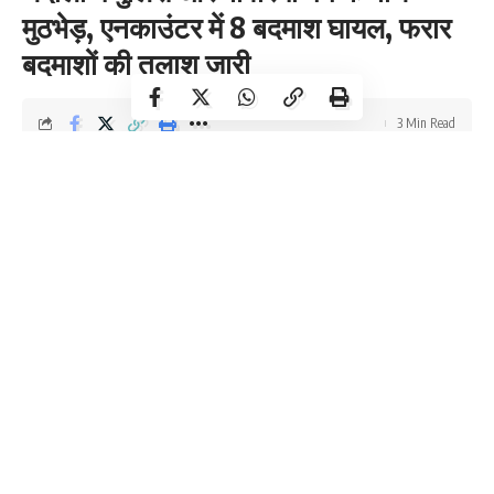
मुठभेड़, एनकाउंटर में 8 बदमाश घायल, फरार
बदमाशों की तलाश जारी
3 Min Read
DR Times
Last updated: January 18, 2024 8:19 am
उत्तर प्रदेश के चंदौली में देर रात पुलिस और बावरिया गैंग के बदमाशों के बीच मुठभेड़
हो गई। जिसमे दो अलग-अलग थाना क्षेत्र में हुई मुठभेड़ में पुलिस की गोली से कुल
8 बदमाश घायल हुए है। जिसके बाद उन्हें गिरफ्तार किया गया हैं। गिरफ्तार हुए सभी
बदमाश शाहजहांपुर जिले के रहने वाले हैं और वे शातिर किस्म के डकैत बताये जा रहे
हैं।
Chandauli Encounter
पुलिस के अनुसार, इन दोनों मुठभेड़ में कुछ बदमाश मौका पाकर फरार भी हो गए हैं,
जिनकी तलाश की जा रही है। दरअसल, पिछले दिनों चंदौली जिले की अलीनगर