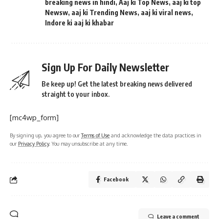
breaking news in hindi
,
Aaj ki Top News
,
aaj ki top
Newsw
,
aaj ki Trending News
,
aaj ki viral news
,
Indore ki aaj ki khabar
Sign Up For Daily Newsletter
Be keep up! Get the latest breaking news delivered
straight to your inbox.
[mc4wp_form]
By signing up, you agree to our
Terms of Use
and acknowledge the data practices in
our
Privacy Policy
. You may unsubscribe at any time.
Facebook
Leave a comment