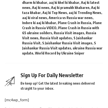
dharm ki khabar
,
aaj ki khel ki khabar
,
Aaj ki latest
news
,
Aaj ki news
,
Aaj ki pramukh khabaren
,
Aaj ki
taza khabar
,
Aaj ki Top News
,
aaj ki Trending News
,
aaj ki viral news
,
America vs Russia war news
,
Indore ki aaj ki khabar
,
Plane Crash in Russia
,
Plane
Crash in Russia VIDEO
,
Plane Crash in Russia with
65 ukraine soilders
,
Russia Visit images
,
Russia
Visit news
,
Russia Visit updates
,
S Jaishankar
Russia Visit
,
S Jaishankar Russia Visit images
,
S
Jaishankar Russia Visit updates
,
ukraine Russia war
update
,
World Record by Ukraine Sniper
Sign Up For Daily Newsletter
Be keep up! Get the latest breaking news delivered
straight to your inbox.
[mc4wp_form]