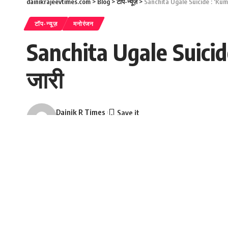
dainikrajeevtimes.com
>
Blog
>
टॉप-न्यूज़
>
Sanchita Ugale Suicide : ‘Kumku
टॉप-न्यूज़
मनोरंजन
Sanchita Ugale Suicide
जारी
Dainik R Times
Last updated: June 15, 2026 3:47 pm