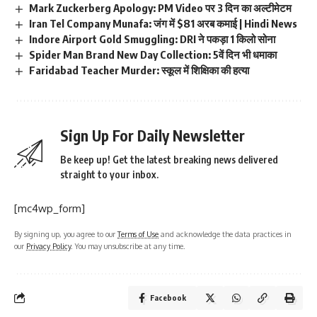
Mark Zuckerberg Apology: PM Video पर 3 दिन का अल्टीमेटम
Iran Tel Company Munafa: जंग में $81 अरब कमाई | Hindi News
Indore Airport Gold Smuggling: DRI ने पकड़ा 1 किलो सोना
Spider Man Brand New Day Collection: 5वें दिन भी धमाका
Faridabad Teacher Murder: स्कूल में शिक्षिका की हत्या
Sign Up For Daily Newsletter
Be keep up! Get the latest breaking news delivered
straight to your inbox.
[mc4wp_form]
By signing up, you agree to our
Terms of Use
and acknowledge the data practices in
our
Privacy Policy
. You may unsubscribe at any time.
Facebook