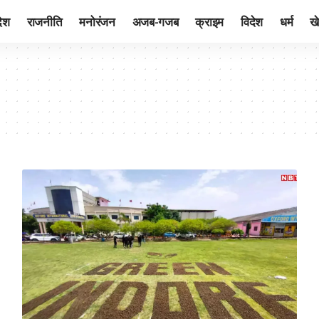
देश
राजनीति
मनोरंजन
अजब-गजब
क्राइम
विदेश
धर्म
ख