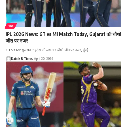
खेल
IPL 2026 News: GT vs MI Match Today, Gujarat की चौथी
जीत पर नजर
GT vs MI: गुजरात टाइटंस की लगातार चौथी जीत पर नजर, मुंबई
…
Dainik R Times
April 20, 2026