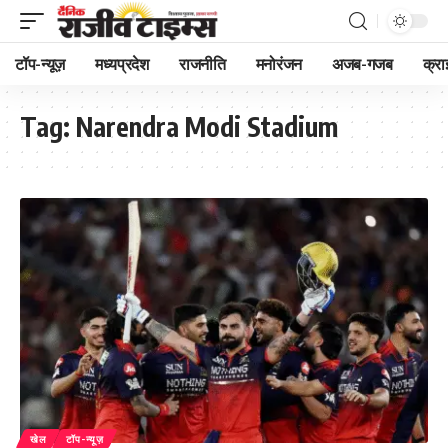
टॉप-न्यूज़
मध्यप्रदेश
राजनीति
मनोरंजन
अजब-गजब
क्रा
Tag:
Narendra Modi Stadium
खेल
टॉप-न्यूज़