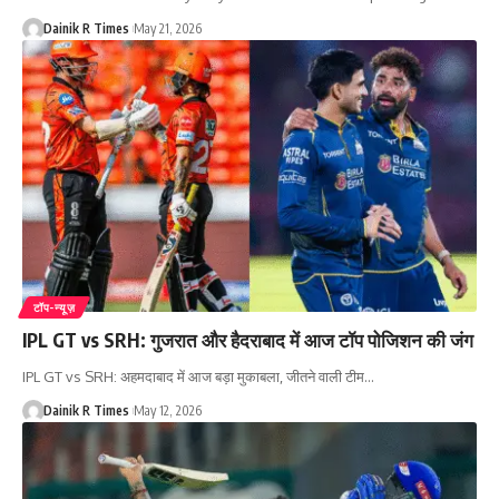
Dainik R Times
May 21, 2026
टॉप-न्यूज़
IPL GT vs SRH: गुजरात और हैदराबाद में आज टॉप पोजिशन की जंग
IPL GT vs SRH: अहमदाबाद में आज बड़ा मुकाबला, जीतने वाली टीम
…
Dainik R Times
May 12, 2026