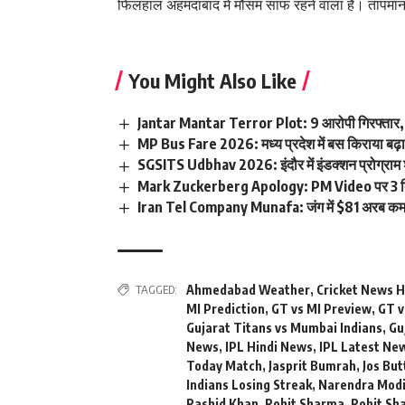
फिलहाल अहमदाबाद में मौसम साफ रहने वाला है। तापमान 
You Might Also Like
Jantar Mantar Terror Plot: 9 आरोपी गिरफ्तार, I
MP Bus Fare 2026: मध्य प्रदेश में बस किराया बढ़ा
SGSITS Udbhav 2026: इंदौर में इंडक्शन प्रोग्राम 
Mark Zuckerberg Apology: PM Video पर 3 दि
Iran Tel Company Munafa: जंग में $81 अरब क
TAGGED:
Ahmedabad Weather
,
Cricket News H
MI Prediction
,
GT vs MI Preview
,
GT v
Gujarat Titans vs Mumbai Indians
,
Gu
News
,
IPL Hindi News
,
IPL Latest Ne
Today Match
,
Jasprit Bumrah
,
Jos But
Indians Losing Streak
,
Narendra Modi
Rashid Khan
,
Rohit Sharma
,
Rohit Sh