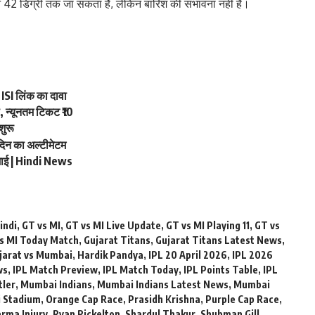
42 डिग्री तक जा सकता है, लेकिन बारिश की संभावना नहीं है।
SI लिंक का दावा
, न्यूनतम टिकट ₹10
शुरू
न का अल्टीमेटम
माई | Hindi News
indi
,
GT vs MI
,
GT vs MI Live Update
,
GT vs MI Playing 11
,
GT vs
s MI Today Match
,
Gujarat Titans
,
Gujarat Titans Latest News
,
jarat vs Mumbai
,
Hardik Pandya
,
IPL 20 April 2026
,
IPL 2026
ws
,
IPL Match Preview
,
IPL Match Today
,
IPL Points Table
,
IPL
tler
,
Mumbai Indians
,
Mumbai Indians Latest News
,
Mumbai
 Stadium
,
Orange Cap Race
,
Prasidh Krishna
,
Purple Cap Race
,
arma Injury
,
Ryan Rickelton
,
Shardul Thakur
,
Shubman Gill
,