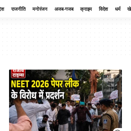
देश
राजनीति
मनोरंजन
अजब-गजब
क्राइम
विदेश
धर्म
ख