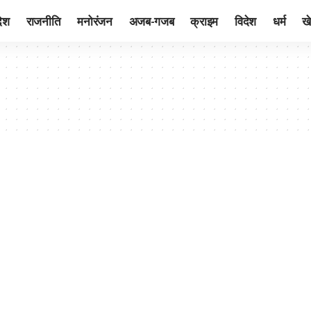
देश
राजनीति
मनोरंजन
अजब-गजब
क्राइम
विदेश
धर्म
ख