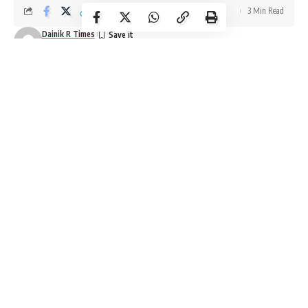
3 Min Read
Dainik R Times
Last updated: July 8, 2026 2:41 pm
Banganga Murder Case
Banganga Murder Case
में इंदौर के
Bhagirathpura
स्थित
Banganga Police Station
क्षेत्र से एक युवक की संदिग्ध मौत का