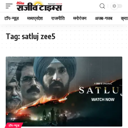
टॉप-न्यूज़
मध्यप्रदेश
राजनीति
मनोरंजन
अजब-गजब
क्रा
Tag:
satluj zee5
टॉप-न्यूज़