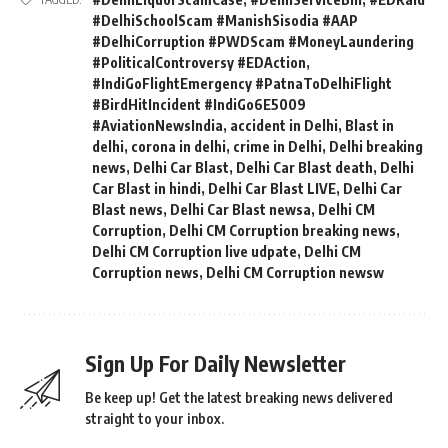
#DelhiSchoolScam #ManishSisodia #AAP
#DelhiCorruption #PWDScam #MoneyLaundering
#PoliticalControversy #EDAction
,
#IndiGoFlightEmergency #PatnaToDelhiFlight
#BirdHitIncident #IndiGo6E5009
#AviationNewsIndia
,
accident in Delhi
,
Blast in
delhi
,
corona in delhi
,
crime in Delhi
,
Delhi breaking
news
,
Delhi Car Blast
,
Delhi Car Blast death
,
Delhi
Car Blast in hindi
,
Delhi Car Blast LIVE
,
Delhi Car
Blast news
,
Delhi Car Blast newsa
,
Delhi CM
Corruption
,
Delhi CM Corruption breaking news
,
Delhi CM Corruption live udpate
,
Delhi CM
Corruption news
,
Delhi CM Corruption newsw
Sign Up For Daily Newsletter
Be keep up! Get the latest breaking news delivered
straight to your inbox.