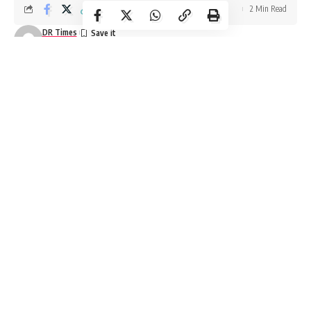
2 Min Read
DR Times
Last updated: November 11, 2025 5:45 am
Balaghat News
Balaghat News:
मध्य प्रदेश के बालाघाट जिले में सोमवार सुबह एक
दर्दनाक वारदात हुई। प्रेम प्रसंग के चलते एक युवक ने दिनदहाड़े बीच चौराहे पर
युवती की बेरहमी से हत्या कर दी, यह घटना बैहर थाना क्षेत्र के आमगांव गांव की है,