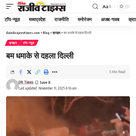
Aa
Font
Resizer
टॉप-न्यूज़
मध्यप्रदेश
राजनीति
मनोरंजन
अजब-गजब
क्रा
dainikrajeevtimes.com
>
Blog
>
क्राइम
>
बम धमाके से दहला दिल्ली
क्राइम
टॉप-न्यूज़
बम धमाके से दहला दिल्ली
5 Min Read
DR Times
Last updated: November 11, 2025 6:16 am