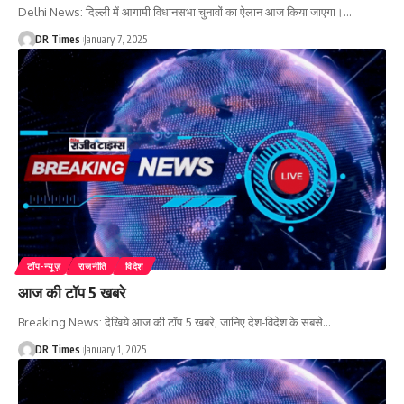
Delhi News: दिल्ली में आगामी विधानसभा चुनावों का ऐलान आज किया जाएगा।
…
DR Times
January 7, 2025
टॉप-न्यूज़
राजनीति
विदेश
आज की टॉप 5 खबरे
Breaking News: देखिये आज की टॉप 5 खबरे, जानिए देश-विदेश के सबसे
…
DR Times
January 1, 2025