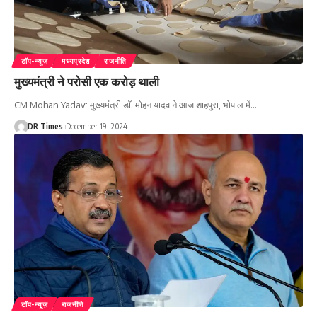
टॉप-न्यूज़
मध्यप्रदेश
राजनीति
मुख्यमंत्री ने परोसी एक करोड़ थाली
CM Mohan Yadav: मुख्यमंत्री डॉ. मोहन यादव ने आज शाहपुरा, भोपाल में
…
DR Times
December 19, 2024
टॉप-न्यूज़
राजनीति