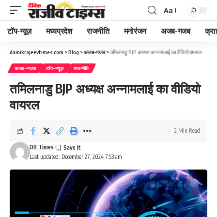
Aa
Font
Resizer
टॉप-न्यूज़
मध्यप्रदेश
राजनीति
मनोरंजन
अजब-गजब
क्रा
dainikrajeevtimes.com
>
Blog
>
अजब-गजब
>
तमिलनाडु BJP अध्यक्ष अन्नामलाई का वीडियो वायरल
अजब-गजब
टॉप-न्यूज़
राजनीति
तमिलनाडु BJP अध्यक्ष अन्नामलाई का वीडियो
वायरल
2 Min Read
DR Times
Last updated: December 27, 2024 7:53 am