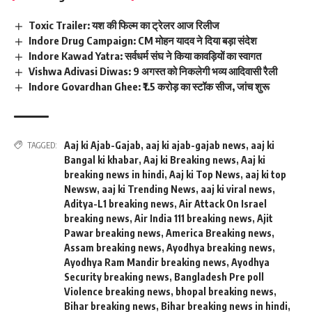
Toxic Trailer: यश की फिल्म का ट्रेलर आज रिलीज
Indore Drug Campaign: CM मोहन यादव ने दिया बड़ा संदेश
Indore Kawad Yatra: सर्वधर्म संघ ने किया कावड़ियों का स्वागत
Vishwa Adivasi Diwas: 9 अगस्त को निकलेगी भव्य आदिवासी रैली
Indore Govardhan Ghee: ₹1.5 करोड़ का स्टॉक सीज, जांच शुरू
Aaj ki Ajab-Gajab
,
aaj ki ajab-gajab news
,
aaj ki
TAGGED:
Bangal ki khabar
,
Aaj ki Breaking news
,
Aaj ki
breaking news in hindi
,
Aaj ki Top News
,
aaj ki top
Newsw
,
aaj ki Trending News
,
aaj ki viral news
,
Aditya-L1 breaking news
,
Air Attack On Israel
breaking news
,
Air India 111 breaking news
,
Ajit
Pawar breaking news
,
America Breaking news
,
Assam breaking news
,
Ayodhya breaking news
,
Ayodhya Ram Mandir breaking news
,
Ayodhya
Security breaking news
,
Bangladesh Pre poll
Violence breaking news
,
bhopal breaking news
,
Bihar breaking news
,
Bihar breaking news in hindi
,