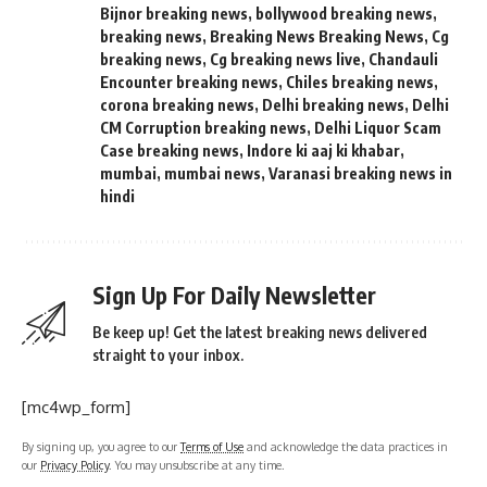
Bijnor breaking news
,
bollywood breaking news
,
breaking news
,
Breaking News Breaking News
,
Cg
breaking news
,
Cg breaking news live
,
Chandauli
Encounter breaking news
,
Chiles breaking news
,
corona breaking news
,
Delhi breaking news
,
Delhi
CM Corruption breaking news
,
Delhi Liquor Scam
Case breaking news
,
Indore ki aaj ki khabar
,
mumbai
,
mumbai news
,
Varanasi breaking news in
hindi
Sign Up For Daily Newsletter
Be keep up! Get the latest breaking news delivered
straight to your inbox.
[mc4wp_form]
By signing up, you agree to our
Terms of Use
and acknowledge the data practices in
our
Privacy Policy
. You may unsubscribe at any time.