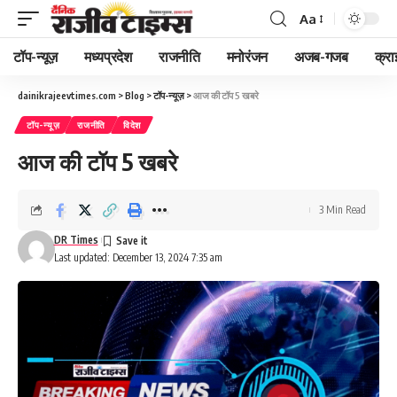
Aa
Font
Resizer
टॉप-न्यूज़
मध्यप्रदेश
राजनीति
मनोरंजन
अजब-गजब
क्रा
dainikrajeevtimes.com
>
Blog
>
टॉप-न्यूज़
>
आज की टॉप 5 खबरे
टॉप-न्यूज़
राजनीति
विदेश
आज की टॉप 5 खबरे
3 Min Read
DR Times
Last updated: December 13, 2024 7:35 am