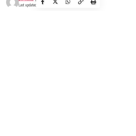
Last updated: December 12, 2024 1:32 pm
Bhopal News
Bhopal News: प्रधानमंत्री नरेंद्र मोदी भोपाल में 24-
25 फरवरी को ग्लोबल इन्वेस्टर सबमिट का शुभारंभ करेंगे।
मुख्यमंत्री डॉ मोहन यादव ने कहा कि 25 दिसंबर को