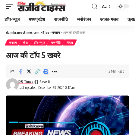
Aa
Font
Resizer
टॉप-न्यूज़
मध्यप्रदेश
राजनीति
मनोरंजन
अजब-गजब
क्रा
dainikrajeevtimes.com
>
Blog
>
क्राइम
>
आज की टॉप 5 खबरे
क्राइम
खेल
टॉप-न्यूज़
राजनीति
विदेश
आज की टॉप 5 खबरे
3 Min Read
DR Times
Last updated: December 23, 2024 8:17 am