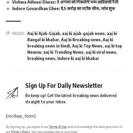
Vishwa Adivasi Diwas: 9 अगस्त को निकलेगी भव्य आदिवासी रैली
Indore Govardhan Ghee: ₹1.5 करोड़ का स्टॉक सीज, जांच शुरू
Aaj ki Ajab-Gajab
,
aaj ki ajab-gajab news
,
aaj ki
TAGGED:
Bangal ki khabar
,
Aaj ki Breaking news
,
Aaj ki
breaking news in hindi
,
Aaj ki Top News
,
aaj ki top
Newsw
,
aaj ki Trending News
,
aaj ki viral news
,
breaking news
,
Indore ki aaj ki khabar
Sign Up For Daily Newsletter
Be keep up! Get the latest breaking news delivered
straight to your inbox.
[mc4wp_form]
By signing up, you agree to our
Terms of Use
and acknowledge the data practices in
our
Privacy Policy
. You may unsubscribe at any time.