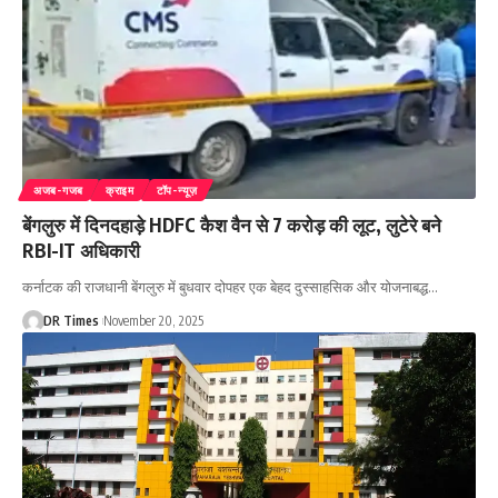
अजब-गजब
क्राइम
टॉप-न्यूज़
बेंगलुरु में दिनदहाड़े HDFC कैश वैन से 7 करोड़ की लूट, लुटेरे बने
RBI-IT अधिकारी
कर्नाटक की राजधानी बेंगलुरु में बुधवार दोपहर एक बेहद दुस्साहसिक और योजनाबद्ध
…
DR Times
November 20, 2025