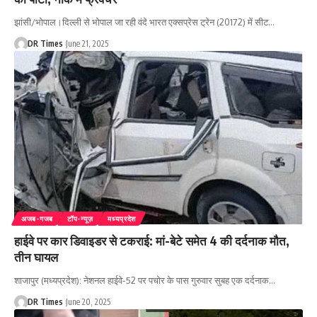
झांसी/भोपाल।दिल्ली से भोपाल जा रही वंदे भारत एक्सप्रेस ट्रेन (20172) में सीट
…
DR Times
June 21, 2025
अजब-गजब
टॉप-न्यूज़
मध्यप्रदेश
हाईवे पर कार डिवाइडर से टकराई: मां-बेटे समेत 4 की दर्दनाक मौत,
तीन घायल
शाजापुर (मध्यप्रदेश): नेशनल हाईवे-52 पर पचोर के पास गुरुवार सुबह एक दर्दनाक
…
DR Times
June 20, 2025