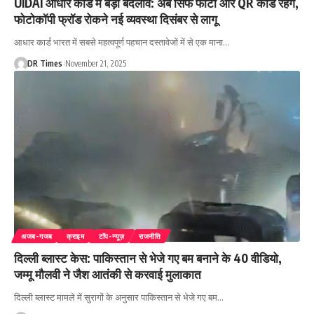
UIDAI आधार कार्ड में बड़ा बदलाव: अब सिर्फ फोटो और QR कोड रहेंगे,
फोटोकॉपी फ्रॉड रोकने नई व्यवस्था दिसंबर से लागू
आधार कार्ड भारत में सबसे महत्वपूर्ण पहचान दस्तावेजों में से एक माना
…
DR Times
November 21, 2025
अजब-गजब
क्राइम
टॉप-न्यूज़
राजनीति
दिल्ली ब्लास्ट केस: पाकिस्तान से भेजे गए बम बनाने के 40 वीडियो,
जम्मू मौलवी ने जैश आतंकी से करवाई मुलाकात
दिल्ली ब्लास्ट मामले में सुरागों के अनुसार पाकिस्तान से भेजे गए बम
…