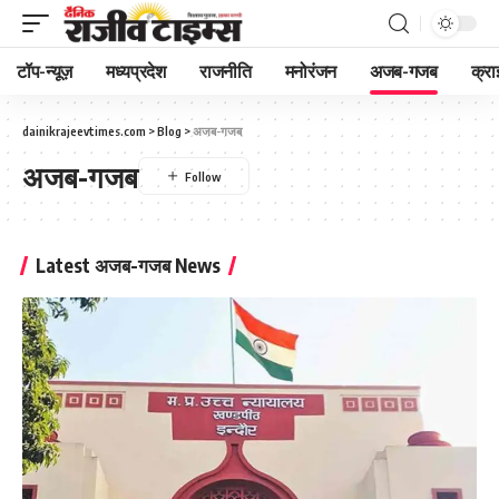
टॉप-न्यूज़
मध्यप्रदेश
राजनीति
मनोरंजन
अजब-गजब
क्रा
dainikrajeevtimes.com
>
Blog
>
अजब-गजब
अजब-गजब
Latest अजब-गजब News