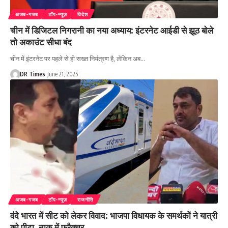
अजब-गजब
टॉप-न्यूज़
विदेश
चीन में डिजिटल निगरानी का नया अध्याय: इंटरनेट आईडी से झूठ बोले
तो अकाउंट सीधा बंद
चीन में इंटरनेट पर पहले से ही सख्त नियंत्रण है, लेकिन अब
…
DR Times
June 21, 2025
अजब-गजब
टॉप-न्यूज़
राजनीति
वंदे भारत में सीट को लेकर विवाद: भाजपा विधायक के समर्थकों ने यात्री
को पीटा, नाक में फ्रैक्चर