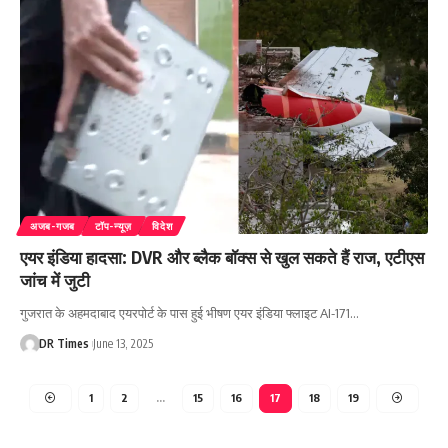
अजब-गजब
टॉप-न्यूज़
विदेश
एयर इंडिया हादसा: DVR और ब्लैक बॉक्स से खुल सकते हैं राज, एटीएस
जांच में जुटी
गुजरात के अहमदाबाद एयरपोर्ट के पास हुई भीषण एयर इंडिया फ्लाइट AI-171
…
DR Times
June 13, 2025
1
2
…
15
16
17
18
19