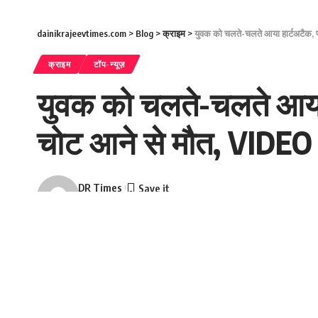
dainikrajeevtimes.com
>
Blog
>
क्राइम
>
युवक को चलते-चलते आया हार्टअटैक, प
क्राइम
टॉप-न्यूज़
युवक को चलते-चलते आया ह
चोट आने से मौत, VIDEO
DR Times
Last updated: January 31, 2024 8:05 am
उप्र के लखीमपुर में सड़क पर चलते-चलते एक युवक बेहोश 
बाद आसपास के लोग युवक को नजदीकी अस्पताल ले गए। जहाँ
SHARE
CCTV में कैद हो गई और देखते ही देखते सोशल मीडिया पर