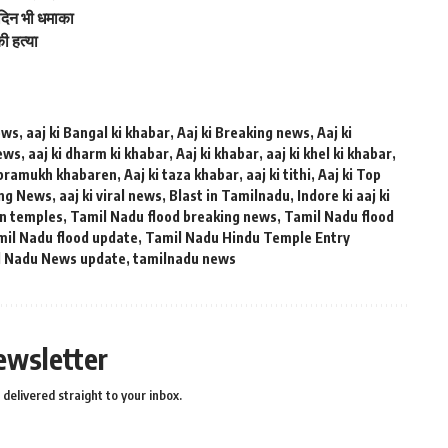
िन भी धमाका
ी हत्या
ews
,
aaj ki Bangal ki khabar
,
Aaj ki Breaking news
,
Aaj ki
news
,
aaj ki dharm ki khabar
,
Aaj ki khabar
,
aaj ki khel ki khabar
,
 pramukh khabaren
,
Aaj ki taza khabar
,
aaj ki tithi
,
Aaj ki Top
ing News
,
aaj ki viral news
,
Blast in Tamilnadu
,
Indore ki aaj ki
on temples
,
Tamil Nadu flood breaking news
,
Tamil Nadu flood
il Nadu flood update
,
Tamil Nadu Hindu Temple Entry
l Nadu News update
,
tamilnadu news
ewsletter
delivered straight to your inbox.