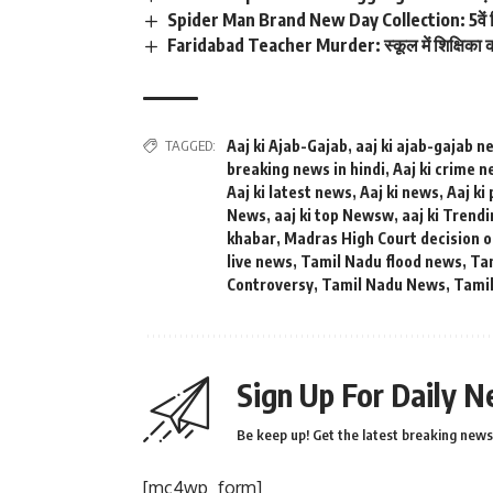
Spider Man Brand New Day Collection: 5वें द
Faridabad Teacher Murder: स्कूल में शिक्षिका क
TAGGED:
Aaj ki Ajab-Gajab
,
aaj ki ajab-gajab n
breaking news in hindi
,
Aaj ki crime 
Aaj ki latest news
,
Aaj ki news
,
Aaj ki
News
,
aaj ki top Newsw
,
aaj ki Trend
khabar
,
Madras High Court decision 
live news
,
Tamil Nadu flood news
,
Tam
Controversy
,
Tamil Nadu News
,
Tami
Sign Up For Daily N
Be keep up! Get the latest breaking news 
[mc4wp_form]