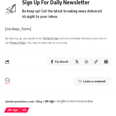
Sign Up For Daily Newsletter
Be keep up! Get the latest breaking news delivered
straight to your inbox.
[mc4wp_form]
By signing up, you agree to our
Terms of Use
and acknowledge the data practices in
our
Privacy Policy
. You may unsubscribe at any time.
Facebook
Leave a comment
dainikrajeevtimes.com
>
Blog
>
टॉप-न्यूज़
>
माघ पूर्णिमा पर संगम में आस्था का सैलाब
टॉप-न्यूज़
धर्म