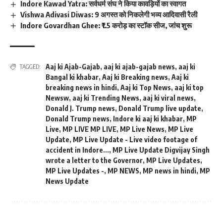
Indore Kawad Yatra: सर्वधर्म संघ ने किया कावड़ियों का स्वागत
Vishwa Adivasi Diwas: 9 अगस्त को निकलेगी भव्य आदिवासी रैली
Indore Govardhan Ghee: ₹1.5 करोड़ का स्टॉक सीज, जांच शुरू
Aaj ki Ajab-Gajab
,
aaj ki ajab-gajab news
,
aaj ki
TAGGED:
Bangal ki khabar
,
Aaj ki Breaking news
,
Aaj ki
breaking news in hindi
,
Aaj ki Top News
,
aaj ki top
Newsw
,
aaj ki Trending News
,
aaj ki viral news
,
Donald J. Trump news
,
Donald Trump live update
,
Donald Trump news
,
Indore ki aaj ki khabar
,
MP
Live
,
MP LIVE MP LIVE
,
MP Live News
,
MP Live
Update
,
MP Live Update - Live video footage of
accident in Indore...
,
MP Live Update Digvijay Singh
wrote a letter to the Governor
,
MP Live Updates
,
MP Live Updates -
,
MP NEWS
,
MP news in hindi
,
MP
News Update