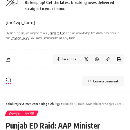
Be keep up! Get the latest breaking news delivered
straight to your inbox.
[mc4wp_form]
By signing up, you agree to our
Terms of Use
and acknowledge the data practices in
our
Privacy Policy
. You may unsubscribe at any time.
Facebook
Leave a comment
dainikrajeevtimes.com
>
Blog
>
टॉप-न्यूज़
>
Punjab ED Raid: AAP Minister Sanjeev Arora Ke ठिकानों पर बड़ी कार्रवाई
टॉप-न्यूज़
राजनीति
Punjab ED Raid: AAP Minister