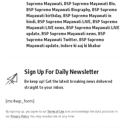
Supremo Mayawati
,
BSP Supremo Mayawati BIo
,
BSP Supremo Mayawati Biography
,
BSP Supremo
Mayawati birthday
,
BSP Supremo Mayawati in
hindi
,
BSP Supremo Mayawati LIVE
,
BSP Supremo
Mayawati LIVE news
,
BSP Supremo Mayawati LIVE
update
,
BSP Supremo Mayawati news
,
BSP
Supremo Mayawati Twitter
,
BSP Supremo
Mayawati update
,
Indore ki aaj ki khabar
Sign Up For Daily Newsletter
Be keep up! Get the latest breaking news delivered
straight to your inbox.
[mc4wp_form]
By signing up, you agree to our
Terms of Use
and acknowledge the data practices in
our
Privacy Policy
. You may unsubscribe at any time.