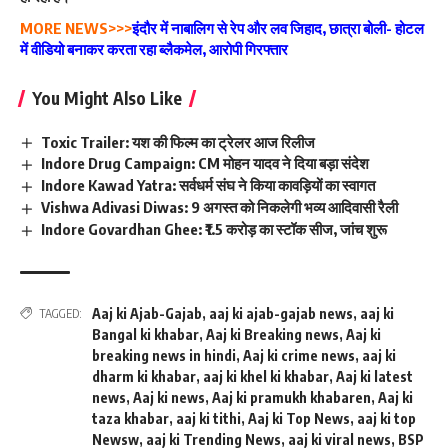
MORE NEWS>>>
इंदौर में नाबालिग से रेप और लव जिहाद, छात्रा बोली- होटल
में वीडियो बनाकर करता रहा ब्लैकमेल, आरोपी गिरफ्तार
You Might Also Like
Toxic Trailer: यश की फिल्म का ट्रेलर आज रिलीज
Indore Drug Campaign: CM मोहन यादव ने दिया बड़ा संदेश
Indore Kawad Yatra: सर्वधर्म संघ ने किया कावड़ियों का स्वागत
Vishwa Adivasi Diwas: 9 अगस्त को निकलेगी भव्य आदिवासी रैली
Indore Govardhan Ghee: ₹1.5 करोड़ का स्टॉक सीज, जांच शुरू
Aaj ki Ajab-Gajab
,
aaj ki ajab-gajab news
,
aaj ki
TAGGED:
Bangal ki khabar
,
Aaj ki Breaking news
,
Aaj ki
breaking news in hindi
,
Aaj ki crime news
,
aaj ki
dharm ki khabar
,
aaj ki khel ki khabar
,
Aaj ki latest
news
,
Aaj ki news
,
Aaj ki pramukh khabaren
,
Aaj ki
taza khabar
,
aaj ki tithi
,
Aaj ki Top News
,
aaj ki top
Newsw
,
aaj ki Trending News
,
aaj ki viral news
,
BSP