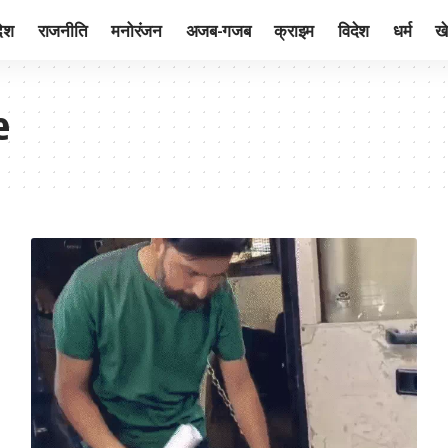
देश
राजनीति
मनोरंजन
अजब-गजब
क्राइम
विदेश
धर्म
ख
e