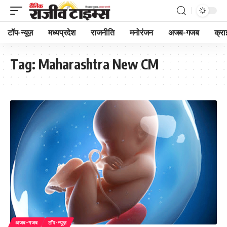
टॉप-न्यूज़
मध्यप्रदेश
राजनीति
मनोरंजन
अजब-गजब
क्रा
Tag:
Maharashtra New CM
अजब-गजब
टॉप-न्यूज़