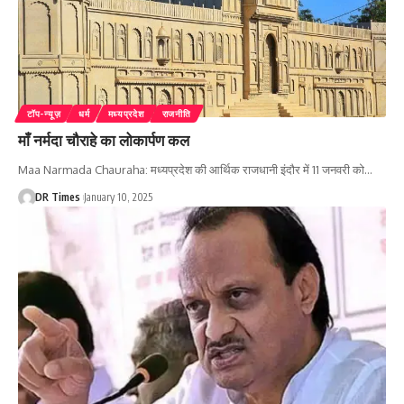
टॉप-न्यूज़
धर्म
मध्यप्रदेश
राजनीति
माँ नर्मदा चौराहे का लोकार्पण कल
Maa Narmada Chauraha: मध्यप्रदेश की आर्थिक राजधानी इंदौर में 11 जनवरी को
…
DR Times
January 10, 2025