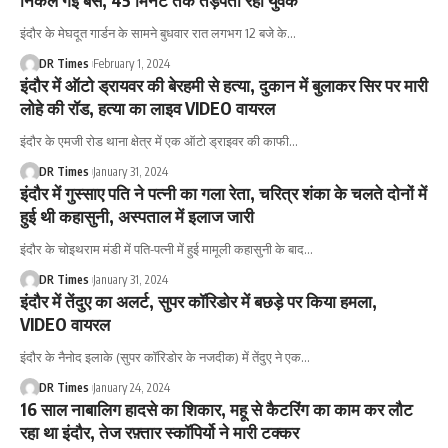
निकल गई बस, 45 मिनट तक तड़पता रहा युवक
इंदौर के मेघदूत गार्डन के सामने बुधवार रात लगभग 12 बजे के
…
DR Times
February 1, 2024
इंदौर में ऑटो ड्रायवर की बेरहमी से हत्या, दुकान में बुलाकर सिर पर मारी
लोहे की रॉड, हत्या का लाइव VIDEO वायरल
इंदौर के एमजी रोड थाना क्षेत्र में एक ऑटो ड्राइवर की काफी
…
DR Times
January 31, 2024
इंदौर में गुस्साए पति ने पत्नी का गला रेता, चरित्र शंका के चलते दोनों में
हुई थी कहासुनी, अस्पताल में इलाज जारी
इंदौर के चोइथराम मंडी में पति-पत्नी में हुई मामूली कहासुनी के बाद
…
DR Times
January 31, 2024
इंदौर में तेंदुए का अलर्ट, सुपर कॉरिडोर में बछड़े पर किया हमला,
VIDEO वायरल
इंदौर के नैनोद इलाके (सुपर कॉरिडोर के नजदीक) में तेंदुए ने एक
…
DR Times
January 24, 2024
16 साल नाबालिग हादसे का शिकार, महू से कैटरिंग का काम कर लौट
रहा था इंदौर, तेज रफ़्तार स्कॉपिर्यो ने मारी टक्कर