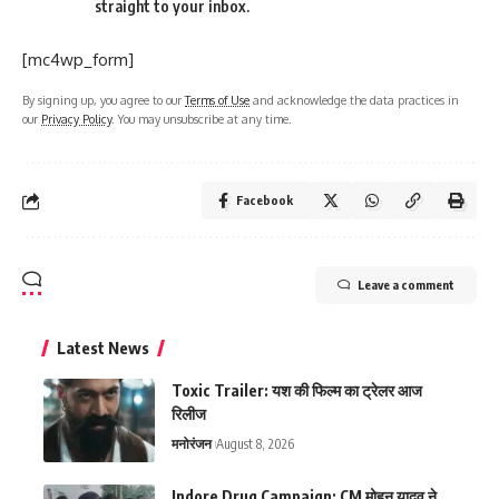
straight to your inbox.
[mc4wp_form]
By signing up, you agree to our
Terms of Use
and acknowledge the data practices in
our
Privacy Policy
. You may unsubscribe at any time.
Facebook
Leave a comment
Latest News
Toxic Trailer: यश की फिल्म का ट्रेलर आज
रिलीज
मनोरंजन
August 8, 2026
Indore Drug Campaign: CM मोहन यादव ने